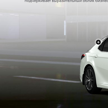
подчеркивает выразительный облик бизнес
+
+