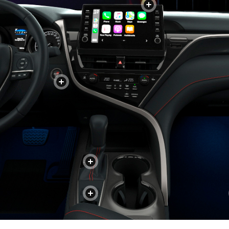
+
+
+
+