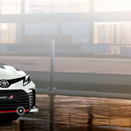
+
+
+