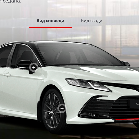
-седана.
Вид спереди
Вид сзади
+
+
+