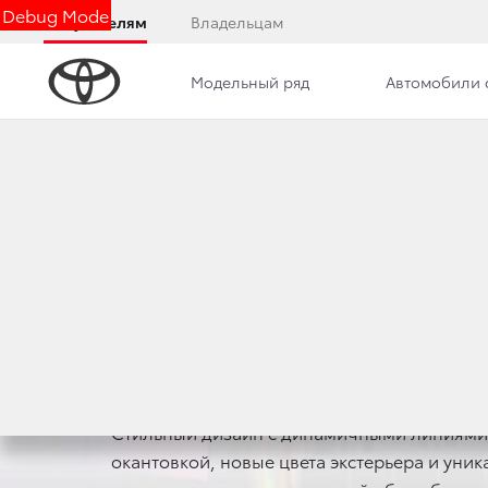
Debug Mode
Покупателям
Владельцам
Модельный ряд
Автомобили 
Обзор
Комплектации
Описание модели
СПЕЦИА
Стильный дизайн с динамичными линиями 
окантовкой, новые цвета экстерьера и уник