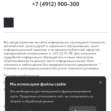
+7 (4912) 900-300
Вся представленная на сайте информация, касающаяся стоимости
автомобилей, аксессуаров* и сервисного обслуживания, носит
информационный характер и не является публичной офертой,
определяемой положениями ст. 437 (2) ГК РФ. Для получения
подробной информации обращайтесь в наши автосалоны.
Опубликованная на данном сайте информация может быть
изменена в любое время без предварительного уведомления. *
Стоимость аксессуаров указана без учета стоимости установки.
Правовая информация
×
Изменить настройку cookies
Мы используем файлы cookie
Сбросить cookie
Это необходимо для полноценного функционирования
сайта. Продолжая использовать сайт, вы соглашаетесь со
сбором и обработкой данных.
©
2026
ООО "СМАРТ"
Читать полностью