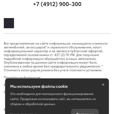
+7 (4912) 900-300
Вся представленная на сайте информация, касающаяся стоимости
автомобилей, аксессуаров* и сервисного обслуживания, носит
информационный характер и не является публичной офертой,
определяемой положениями ст. 437 (2) ГК РФ. Для получения
подробной информации обращайтесь в наши автосалоны.
Опубликованная на данном сайте информация может быть
изменена в любое время без предварительного уведомления. *
Стоимость аксессуаров указана без учета стоимости установки.
Правовая информация
×
Изменить настройку cookies
Мы используем файлы cookie
Сбросить cookie
Это необходимо для полноценного функционирования
сайта. Продолжая использовать сайт, вы соглашаетесь со
сбором и обработкой данных.
©
2026
ООО "СМАРТ"
Читать полностью