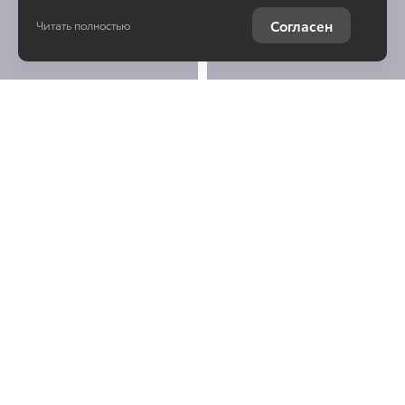
Согласен
Читать полностью
Остались вопросы о
Toyota Alphard?
Отправьте заявку, чтобы
получить консультацию по
интересующей теме
Юридическая информация