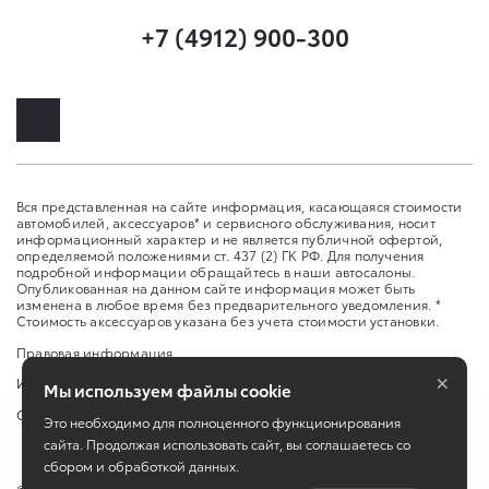
+7 (4912)
900-300
Вся представленная на сайте информация, касающаяся стоимости
автомобилей, аксессуаров* и сервисного обслуживания, носит
информационный характер и не является публичной офертой,
определяемой положениями ст. 437 (2) ГК РФ. Для получения
подробной информации обращайтесь в наши автосалоны.
Опубликованная на данном сайте информация может быть
изменена в любое время без предварительного уведомления. *
Стоимость аксессуаров указана без учета стоимости установки.
Правовая информация
×
Изменить настройку cookies
Мы используем файлы cookie
Сбросить cookie
Это необходимо для полноценного функционирования
сайта. Продолжая использовать сайт, вы соглашаетесь со
сбором и обработкой данных.