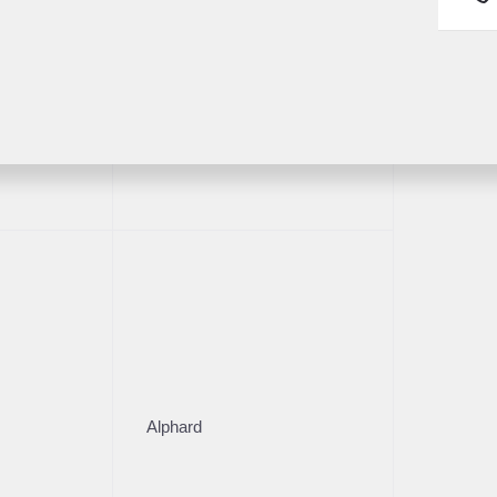
ний
0 000 ₽
читать кредит
Land Cruiser Prado
Получить предложение
комендованные авто
111 137 км
2015
·
182 316 км
s NX
Lexus NX
50 л.с.), Вариатор, бензин, полный
2 л (150 л.с.), Вариатор, 
0 000 ₽
2 050 000 ₽
читать кредит
Рассчитать кредит
Alphard
Получить предложение
Получить пред