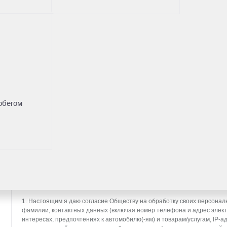
Нужна помощь с выбором а
Оставьте свои контакты и наш менеджер проконсу
Имя
*
обегом
Телефон
*
* - поля, отмеченные звездочкой, обязательны к заполн
СОГЛАСИЕ НА ОБРАБОТКУ ПЕРСОНАЛЬНЫХ ДАННЫХ (далее — Согл
ООО «Тойота Мотор» (далее — Общество), расположенное по адресу: 14
п. Вёшки, МКАД, 84-й км, ТПЗ «Алтуфьево», вл. 5, стр. 1, является о
1. Настоящим я даю согласие Обществу на обработку своих персональ
фамилии, контактных данных (включая номер телефона и адрес элект
интересах, предпочтениях к автомобилю(-ям) и товарам/услугам, IP-а