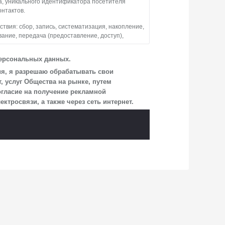
а, уникального идентификатора посетителя
онтактов.
вия: сбор, запись, систематизация, накопление,
вание, передача (предоставление, доступ),
тво обрабатывает персональные данные
персональных данных.
взаимодействия Общества с посетителями
ия, я разрешаю обрабатывать свои
 услуг Общества на рынке, путем
огласие на получение рекламной
ицам, перечень которых размещен на сайте
росвязи, а также через сеть интернет.
и, указанной в настоящем Согласии.
учае, если это необходимо для определенной
сия на обработку по истечении 10 лет с тем,
аявления Обществу заказным почтовым
г. о. Мытищи, п. Вёшки, МКАД 84-й км,