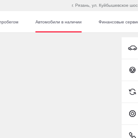
г. Рязань, ул. Куйбышевское шос
пробегом
Автомобили в наличии
Финансовые серви
 Pro
автомобиль с пробего
Toyota C-HR
7 Pro
Сбросить
48 221 км
y Tiggo 7 Pro
(147 л.с.), Вариатор, бензин,