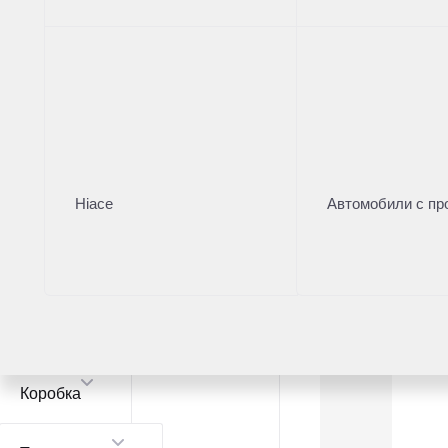
Chery
2
Модель
Chery Tiggo 7 Pro Max
1
Chery Tiggo 7 Pro
1
Hiace
Автомобили с пр
Цвет
Коробка