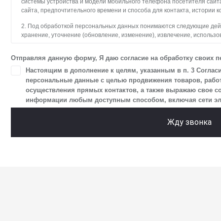
системы устройства и модели мобильного телефона посетителя сайт
сайта, предпочтительного времени и способа для контакта, истории к
2. Под обработкой персональных данных понимаются следующие дейст
хранение, уточнение (обновление, изменение), извлечение, использо
блокирование, удаление, уничтожение персональных данных. Общес
с использованием средств автоматизации.
Отправляя данную форму, Я даю согласие на обработку своих 
3. Целью обработки персональных данных является осуществление 
Настоящим в дополнение к целям, указанным в п. 3 Соглас
и пользователями сайта.
персональные данные с целью продвижения товаров, работ,
осуществления прямых контактов, а также выражаю свое с
4. Я даю согласие на передачу моих персональных данных третьим л
информации любым доступным способом, включая сети элект
в разделе «Юридическая информация».
5. Данное Согласие действует до момента достижения цели обработк
Жду звонка
Я осведомлен, что Общество будет обрабатывать данные только в сл
цели, и может запросить, чтобы я продлил срок действия своего согла
чтобы гарантировать, что оно соответствует моим намерениям.
6. Согласие может быть отозвано путем направления письменного з
отправлением с описью вложения по адресу: 141031, Московская обл., 
ТПЗ «Алтуфьево», вл. 5, стр. 1.