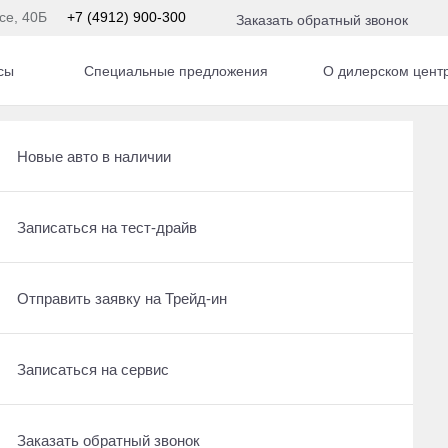
се, 40Б
+7 (4912) 900-300
Заказать обратный звонок
сы
Специальные предложения
О дилерском цент
Получить консультацию по кредиту
Рассчитать кредит
Новые авто в наличии
м
Отправить заявку на Трейд-ин
Записаться на сервис
Записаться на тест-драйв
20
По умолчанию
Записаться на сервис
Отправить заявку на Трейд-ин
Отправить заявку на Трейд-ин
Заказать обратный звонок
Заказать обратный звонок
Записаться на сервис
Заказать обратный звонок