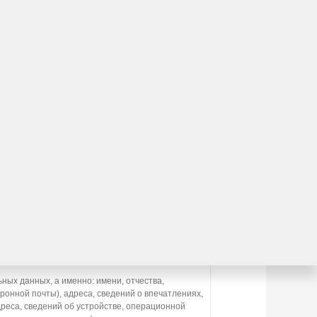
втомобиля?
льтирует вас по модельному ряду
ению
асие)
1031, Россия, Московская обл., г. о. Мытищи,
ператором персональных данных.
ных данных, а именно: имени, отчества,
ронной почты), адреса, сведений о впечатлениях,
дреса, сведений об устройстве, операционной