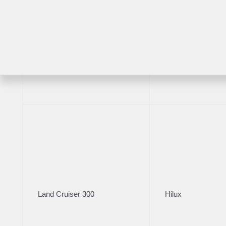
перед
Пробег
, км
1 62
Расс
RAV4
Highlander
Ре
Возраст
2018
·
Lexu
2 л (1
2 98
Расс
Land Cruiser 300
Hilux
Бренд