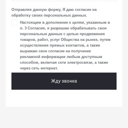
о впечатлениях, интересах, предпочтениях
к автомобилю(-ям) и товарам/услугам, IP-адреса, сведений
Отправляя данную форму, Я даю согласие на
об устройстве, операционной системы устройства
обработку своих персональных данных.
и модели мобильного телефона посетителя сайта,
Настоящим в дополнение к целям, указанным в
уникального идентификатора посетителя сайта,
п. 3 Согласия, я разрешаю обрабатывать свои
предпочтительного времени и способа для контакта,
истории контактов.
персональные данные с целью продвижения
товаров, работ, услуг Общества на рынке, путем
2. Под обработкой персональных данных понимаются
осуществления прямых контактов, а также
следующие действия: сбор, запись, систематизация,
выражаю свое согласие на получение
накопление, хранение, уточнение (обновление,
рекламной информации любым доступным
изменение), извлечение, использование, передача
способом, включая сети электросвязи, а также
(предоставление, доступ), блокирование, удаление,
через сеть интернет.
уничтожение персональных данных. Общество
обрабатывает персональные данные с использованием
средств автоматизации.
Жду звонка
3. Целью обработки персональных данных является
осуществление взаимодействия Общества
с посетителями и пользователями сайта.
4. Я даю согласие на передачу моих персональных
данных третьим лицам, перечень которых размещен
на сайте в разделе «Юридическая информация».
5. Данное Согласие действует до момента достижения