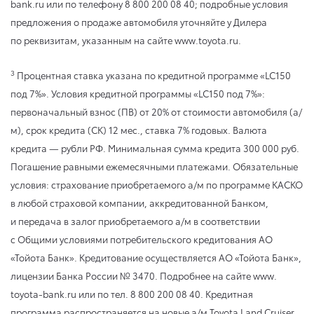
bank.ru или по телефону 8 800 200 08 40; подробные условия
предложения о продаже автомобиля уточняйте у Дилера
по реквизитам, указанным на сайте www.toyota.ru.
3
Процентная ставка указана по кредитной программе «LC150
под 7%». Условия кредитной программы «LC150 под 7%»:
первоначальный взнос (ПВ) от 20% от стоимости автомобиля (а/
м), срок кредита (СК) 12 мес., ставка 7% годовых. Валюта
кредита — рубли РФ. Минимальная сумма кредита 300 000 руб.
Погашение равными ежемесячными платежами. Обязательные
условия: страхование приобретаемого а/м по программе КАСКО
в любой страховой компании, аккредитованной Банком,
и передача в залог приобретаемого а/м в соответствии
с Общими условиями потребительского кредитования АО
«Тойота Банк». Кредитование осуществляется АО «Тойота Банк»,
лицензии Банка России № 3470. Подробнее на сайте www.
toyota-bank.ru или по тел. 8 800 200 08 40. Кредитная
программа распространяется на новые а/м Toyota Land Cruiser