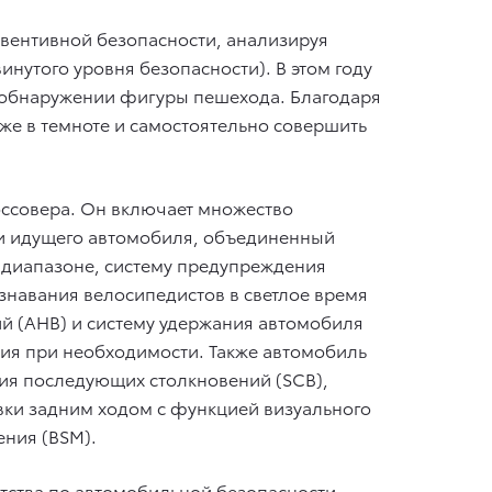
вентивной безопасности, анализируя
инутого уровня безопасности). В этом году
и обнаружении фигуры пешехода. Благодаря
аже в темноте и самостоятельно совершить
россовера. Он включает множество
ди идущего автомобиля, объединенный
 диапазоне, систему предупреждения
навания велосипедистов в светлое время
ий (AHB) и систему удержания автомобиля
ия при необходимости. Также автомобиль
ия последующих столкновений (SCB),
вки задним ходом с функцией визуального
ения (BSM).
тства по автомобильной безопасности