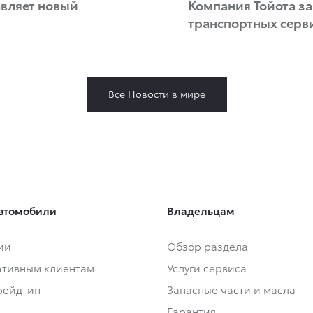
авляет новый
Компания Тойота за
транспортных серв
Все Новости в мире
втомобили
Владельцам
ии
Обзор раздела
тивным клиентам
Услуги сервиса
Трейд-ин
Запасные части и масла
Гарантия