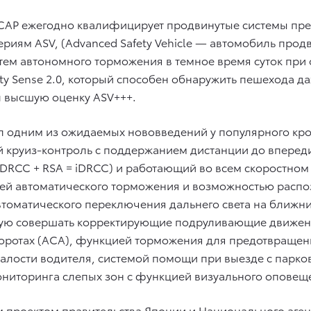
CAP ежегодно квалифицирует продвинутые системы пре
ериям ASV, (Advanced Safety Vehicle — автомобиль продв
тем автономного торможения в темное время суток пр
ty Sense 2.0, который способен обнаружить пешехода д
 высшую оценку ASV+++.
стал одним из ожидаемых нововведений у популярного к
й круиз-контроль с поддержанием дистанции до впере
(DRCC + RSA = iDRCC) и работающий во всем скоростном
ей автоматического торможения и возможностью распоз
автоматического переключения дальнего света на ближн
бную совершать корректирующие подруливающие движен
оротах (ACA), функцией торможения для предотвращен
алости водителя, системой помощи при выезде с парко
ониторинга слепых зон с функцией визуального оповещ
м проектом правительства Японии и Национального аген