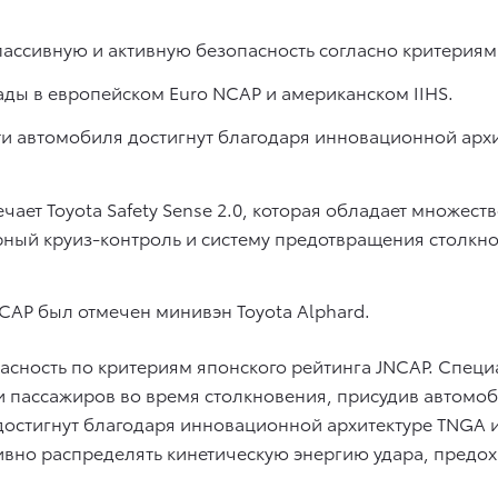
пассивную и активную безопасность согласно критериям
ады в европейском Euro NCAP и американском IIHS.
ти автомобиля достигнут благодаря инновационной арх
чает Toyota Safety Sense 2.0, которая обладает множе
ный круиз-контроль и систему предотвращения столкн
CAP был отмечен минивэн Toyota Alphard.
асность по критериям японского рейтинга JNCAP. Спец
и пассажиров во время столкновения, присудив автомоб
достигнут благодаря инновационной архитектуре TNGA
вно распределять кинетическую энергию удара, предо