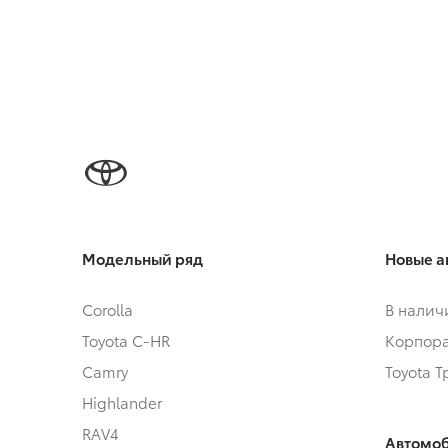
Модельный ряд
Новые а
Corolla
В налич
Toyota C-HR
Корпора
Camry
Toyota 
Highlander
RAV4
Автомоб