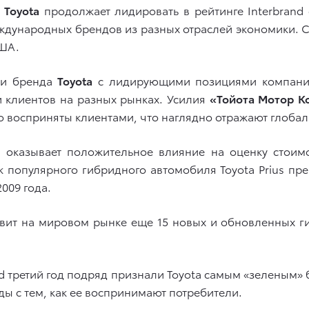
.
Toyota
продолжает лидировать в рейтинге Interbrand
ждународных брендов из разных отраслей экономики. С
США.
ти бренда
Toyota
с лидирующими позициями компании 
и клиентов на разных рынках. Усилия
«Тойота Мотор 
 восприняты клиентами, что наглядно отражают глобал
 оказывает положительное влияние на оценку стоим
 популярного гибридного автомобиля Toyota Prius пр
2009 года.
тавит на мировом рынке еще 15 новых и обновленных 
and третий год подряд признали Toyota самым «зеленым
ы с тем, как ее воспринимают потребители.