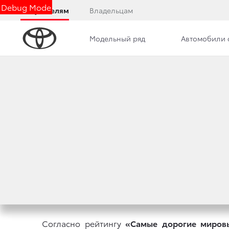
Debug Mode
Покупателям
Владельцам
Модельный ряд
Автомобили 
Дилерский центр
Новости
TOYOTA СНОВА 
АВТОМОБИЛЬНЫМ
7 октября 2013 г.
Поделиться
Согласно рейтингу
«Самые дорогие миров