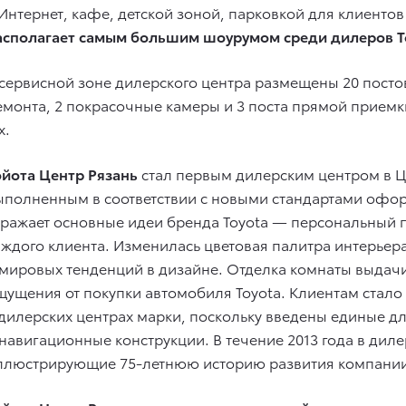
 Интернет, кафе, детской зоной, парковкой для клиенто
асполагает самым большим шоурумом среди дилеров Т
 сервисной зоне дилерского центра размещены 20 постов
емонта, 2 покрасочные камеры и 3 поста прямой приемк
х.
ойота Центр Рязань
стал первым дилерским центром в 
ыполненным в соответствии с новыми стандартами офо
тражает основные идеи бренда Toyota — персональный 
аждого клиента. Изменилась цветовая палитра интерьер
 мировых тенденций в дизайне. Отделка комнаты выдач
щущения от покупки автомобиля Toyota. Клиентам стало
 дилерских центрах марки, поскольку введены единые д
 навигационные конструкции. В течение 2013 года в ди
ллюстрирующие 75-летнюю историю развития компании