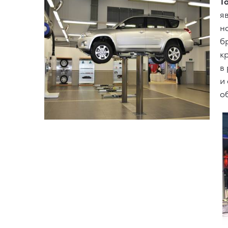
Т
я
н
б
к
в
и
о