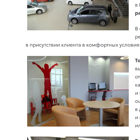
в
р
В
р
в присутствии клиента в комфортных условия
Т
в
о
к
и
о
в
и
и