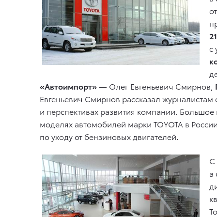
о
п
2
с
к
д
«Автоимпорт»
— Олег Евгеньевич Смирнов,
Евгеньевич Смирнов рассказал журналистам о
и перспективах развития компании. Большое
моделях автомобилей марки TOYOTA в России
по уходу от бензиновых двигателей.
С
а
д
к
Т