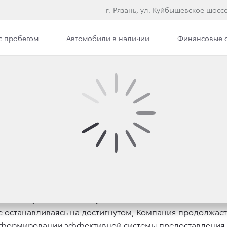
г. Рязань, ул. Куйбышевское шоссе
с пробегом
Автомобили в наличии
Финансовые 
ОКРЫТИЕ ТОЙОТА ЦЕН
 этом году
ГК «Автоимпорт»
отмечает шестнадцатилетни
е останавливаясь на достигнутом, Компания продолжае
 формировании эффективной системы предоставления в