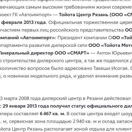
твечающих самым высоким требованиям жизни совреме
роект ГК «Автоимпорт» —
Тойота Центр Рязань (ООО «С
1 февраля 2013 года
. Официальная торжественная цере
 участием первых лиц российского представительства
ОО
омпаний «Автоимпорт»
: Президент компании О
ОО «Той
епартамента развития дилерской сети
ООО «Тойота Мот
Генеральный директор ООО «СМАРТ»
— Антон Юрьевич
 строительстве дилерского центра, а так же поделилс
 количество вопросов было адресовано Такеши Исогая.
, о новинках модельного ряда, и уделил внимание раз
 3 марта 2008 года дилерский центр в Рязани действовал
 с
29 января 2013 года получил статус официального ди
илера составляет
6 467 кв. м.
В состав центра входят шо
в. м, сервисная зона площадью 2 940 кв. м и склад запас
ойота Центр Рязань располагает зоной отдыха для клие