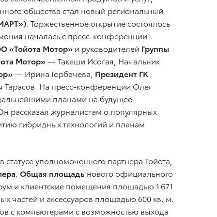
нного общества стал новый региональный
МАРТ»)
. Торжественное открытие состоялось
мония началась с пресс-конференции
О «Тойота Мотор»
и руководителей
Группы
ота Мотор»
— Такеши Исогая, Начальник
ор»
— Ирина Горбачева,
Президент ГК
 Тарасов. На пресс-конференции Олег
я дальнейшими планами на будущее
 Он рассказал журналистам о популярных
витию гибридных технологий и планам
 в статусе уполномоченного партнера Тойота,
лера
.
Общая площадь
нового официального
урум и клиентские помещения площадью 1 671
ных частей и аксессуаров площадью 600 кв. м.
нтов с компьютерами с возможностью выхода