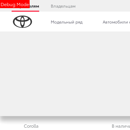
Debug Mode
Покупателям
Владельцам
Модельный ряд
Автомобили 
Дилерский центр
Новости
О ДИЛЕРСКОМ ЦЕ
Модельный ряд
Новые а
Corolla
В налич